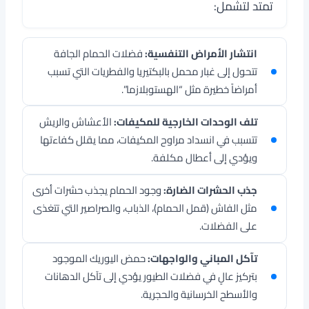
تمتد لتشمل:
انتشار الأمراض التنفسية:
فضلات الحمام الجافة
تتحول إلى غبار محمل بالبكتيريا والفطريات التي تسبب
أمراضاً خطيرة مثل “الهستوبلازما”.
تلف الوحدات الخارجية للمكيفات:
الأعشاش والريش
تتسبب في انسداد مراوح المكيفات، مما يقلل كفاءتها
ويؤدي إلى أعطال مكلفة.
جذب الحشرات الضارة:
وجود الحمام يجذب حشرات أخرى
مثل الفاش (قمل الحمام)، الذباب، والصراصير التي تتغذى
على الفضلات.
تآكل المباني والواجهات:
حمض اليوريك الموجود
بتركيز عالٍ في فضلات الطيور يؤدي إلى تآكل الدهانات
والأسطح الخرسانية والحجرية.